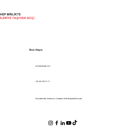
HEP BİRLİKTE
İLERİYE TAŞIYAN GÜÇ!
Bize Ulaşın
info@bdmgtr.com
+90 262 653 37 77
Karadenizliler, Barbaros Caddesi, No:111 Başiskele/Kocaeli