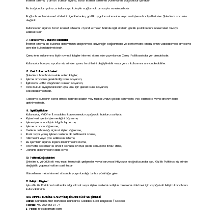
İnternet sitemiz zaman zaman üçüncü taraf internet sitelerine yönlendiren bağlantılar içerebilir.
Bu bağlantılar yalnızca kullanıcıya kolaylık sağlamak amacıyla sunulmaktadır.
Bağlantı verilen internet sitelerinin içeriklerinden, gizlilik uygulamalarından veya veri işleme faaliyetlerinden Şirketimiz sorumlu
değildir.
Kullanıcıların üçüncü taraf internet sitelerini ziyaret etmeleri halinde ilgili sitelerin gizlilik politikalarını incelemeleri tavsiye
edilmektedir.
7. Çerezler ve Benzeri Teknolojiler
İnternet sitemizde kullanıcı deneyiminin geliştirilmesi, güvenliğin sağlanması ve performans analizlerinin yapılabilmesi amacıyla
çerezler kullanılabilmektedir.
Çerezlerin kullanımına ilişkin ayrıntılı bilgiler internet sitemizde yayımlanan Çerez Politikası'nda yer almaktadır.
Kullanıcılar tarayıcı ayarları üzerinden çerez tercihlerini değiştirebilir veya çerez kullanımını sınırlandırabilirler.
8. Veri Saklama Süreleri
Şirketimiz tarafından elde edilen bilgiler;
İşleme amacının gerektirdiği süre boyunca,
İlgili mevzuatta öngörülen süreler boyunca,
Olası hukuki uyuşmazlıkların çözümü için gerekli süre boyunca,
saklanabilmektedir.
Saklama süresinin sona ermesi halinde bilgiler mevzuata uygun şekilde silinmekte, yok edilmekte veya anonim hale
getirilmektedir.
9. İlgili Kişi Hakları
Kullanıcılar, KVKK'nın 11. maddesi kapsamında aşağıdaki haklara sahiptir:
Kişisel veri işlenip işlenmediğini öğrenme,
İşlenmişse buna ilişkin bilgi talep etme,
İşleme amacını öğrenme,
Verilerin aktarıldığı üçüncü kişileri öğrenme,
Eksik veya yanlış işlenen verilerin düzeltilmesini isteme,
Silinmesini veya yok edilmesini isteme,
Bu işlemlerin üçüncü kişilere bildirilmesini isteme,
Otomatik sistemler ile analiz sonucu ortaya çıkan sonuçlara itiraz etme,
Zararın giderilmesini talep etme.
10. Politika Değişiklikleri
Şirketimiz, yürürlükteki mevzuat, teknolojik gelişmeler veya kurumsal ihtiyaçlar doğrultusunda işbu Gizlilik Politikası üzerinde
değişiklik yapma hakkını saklı tutar.
Güncellenen metin internet sitesinde yayımlandığı tarihte yürürlüğe girer.
11. İletişim Bilgileri
İşbu Gizlilik Politikası hakkında bilgi almak veya kişisel verilerinize ilişkin taleplerinizi iletmek için aşağıdaki iletişim kanallarını
kullanabilirsiniz:
BIG DIPPER MAKİNE SANAYİ DIŞ TİCARET LİMİTED ŞİRKETİ
Adres:
Karadenizliler Mahallesi, Barbaros Caddesi No:111 Başiskele / Kocaeli
Telefon:
+90 262 653 37 77
E-Posta
:
info@bdmgtr.com