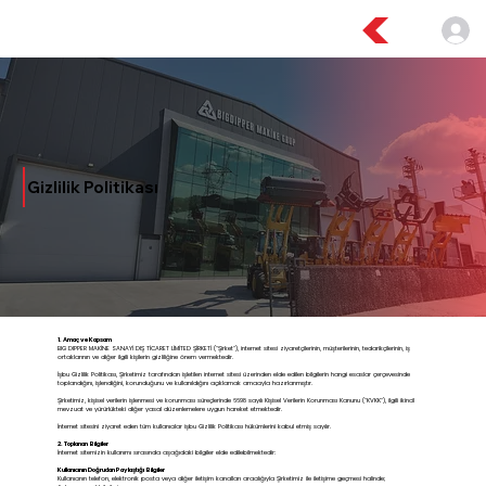
Gizlilik Politikası
1. Amaç ve Kapsam
BIG DIPPER MAKİNE SANAYİ DIŞ TİCARET LİMİTED ŞİRKETİ ("Şirket"), internet sitesi ziyaretçilerinin, müşterilerinin, tedarikçilerinin, iş
ortaklarının ve diğer ilgili kişilerin gizliliğine önem vermektedir.
İşbu Gizlilik Politikası, Şirketimiz tarafından işletilen internet sitesi üzerinden elde edilen bilgilerin hangi esaslar çerçevesinde
toplandığını, işlendiğini, korunduğunu ve kullanıldığını açıklamak amacıyla hazırlanmıştır.
Şirketimiz, kişisel verilerin işlenmesi ve korunması süreçlerinde 6698 sayılı Kişisel Verilerin Korunması Kanunu ("KVKK"), ilgili ikincil
mevzuat ve yürürlükteki diğer yasal düzenlemelere uygun hareket etmektedir.
İnternet sitesini ziyaret eden tüm kullanıcılar işbu Gizlilik Politikası hükümlerini kabul etmiş sayılır.
2. Toplanan Bilgiler
İnternet sitemizin kullanımı sırasında aşağıdaki bilgiler elde edilebilmektedir:
Kullanıcının Doğrudan Paylaştığı Bilgiler
Kullanıcının telefon, elektronik posta veya diğer iletişim kanalları aracılığıyla Şirketimiz ile iletişime geçmesi halinde;