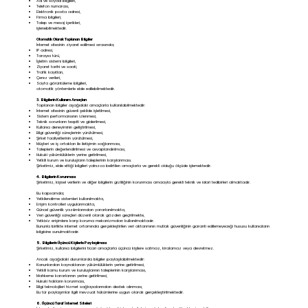
Ad ve soyad bilgileri,
Telefon numarası,
Elektronik posta adresi,
Firma bilgileri,
Talep ve mesaj içerikleri,
işlenebilmektedir.
Otomatik Olarak Toplanan Bilgiler
İnternet sitesinin ziyaret edilmesi sırasında;
IP adresi,
Tarayıcı türü,
İşletim sistemi bilgileri,
Ziyaret tarihi ve saati,
Trafik kayıtları,
Çerez verileri,
Sayfa görüntüleme bilgileri,
otomatik yöntemlerle elde edilebilmektedir.
3. Bilgilerin Kullanım Amaçları
Toplanan bilgiler aşağıdaki amaçlarla kullanılabilmektedir:
İnternet sitesinin güvenli şekilde işletilmesi,
Sistem performansının izlenmesi,
Teknik sorunların tespiti ve giderilmesi,
Kullanıcı deneyiminin geliştirilmesi,
Bilgi güvenliği süreçlerinin yürütülmesi,
Şirket faaliyetlerinin yürütülmesi,
Müşteri ve iş ortakları ile iletişimin sağlanması,
Taleplerin değerlendirilmesi ve cevaplandırılması,
Hukuki yükümlülüklerin yerine getirilmesi,
Yetkili kurum ve kuruluşların taleplerinin karşılanması.
Şirketimiz, elde ettiği bilgileri yalnızca belirtilen amaçlarla ve gerekli olduğu ölçüde işlemektedir.
4. Bilgilerin Korunması
Şirketimiz, kişisel verilerin ve diğer bilgilerin gizliliğinin korunması amacıyla gerekli teknik ve idari tedbirleri almaktadır.
Bu kapsamda;
Yetkilendirme sistemleri kullanılmakta,
Erişim kontrolleri uygulanmakta,
Güncel güvenlik yazılımlarından yararlanılmakta,
Veri güvenliği süreçleri düzenli olarak gözden geçirilmekte,
Yetkisiz erişimlere karşı koruma mekanizmaları kullanılmaktadır.
Bununla birlikte internet ortamında gerçekleştirilen veri aktarımının mutlak güvenliğinin garanti edilemeyeceği hususu kullanıcıların
bilgisine sunulmaktadır.
5. Bilgilerin Üçüncü Kişilerle Paylaşılması
Şirketimiz, kullanıcı bilgilerini ticari amaçlarla üçüncü kişilere satmaz, kiralamaz veya devretmez.
Ancak aşağıdaki durumlarda bilgiler paylaşılabilmektedir:
Kanunlardan kaynaklanan yükümlülüklerin yerine getirilmesi,
Yetkili kamu kurum ve kuruluşlarının taleplerinin karşılanması,
Mahkeme kararlarının yerine getirilmesi,
Hukuki hakların korunması,
Bilgi teknolojileri hizmet sağlayıcılarından destek alınması,
Bu tür paylaşımlar ilgili mevzuat hükümlerine uygun olarak gerçekleştirilmektedir.
6. Üçüncü Taraf İnternet Siteleri